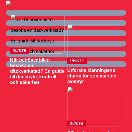
GUIDER
När behöver bilen
LIVSSTIL
besöka en
Utforska klänningens
däckverkstad? En guide
charm för sommarens
till däckbyte, kontroll
äventyr
och säkerhet
GUIDER