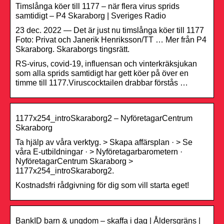
Timslånga köer till 1177 – när flera virus sprids
samtidigt – P4 Skaraborg | Sveriges Radio
23 dec. 2022 — Det är just nu timslånga köer till 1177
Foto: Privat och Janerik Henriksson/TT … Mer från P4
Skaraborg. Skaraborgs tingsrätt.
RS-virus, covid-19, influensan och vinterkräksjukan
som alla sprids samtidigt har gett köer på över en
timme till 1177.Viruscocktailen drabbar förstås …
1177x254_introSkaraborg2 – NyföretagarCentrum
Skaraborg
Ta hjälp av våra verktyg. > Skapa affärsplan · > Se
våra E-utbildningar · > Nyföretagarbarometern ·
NyföretagarCentrum Skaraborg >
1177x254_introSkaraborg2.
Kostnadsfri rådgivning för dig som vill starta eget!
BankID barn & ungdom – skaffa i dag | Åldersgräns |