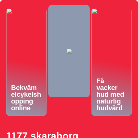
Få
Bekväm
vacker
elcykelsh
hud med
opping
naturlig
online
hudvård
1177 skaraborg