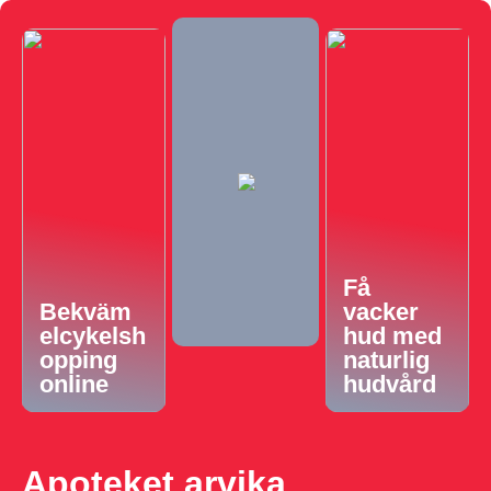
Få
Bekväm
vacker
elcykelsh
hud med
opping
naturlig
online
hudvård
Apoteket arvika