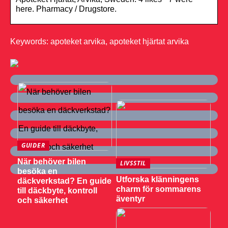
here. Pharmacy / Drugstore.
Keywords: apoteket arvika, apoteket hjärtat arvika
GUIDER
När behöver bilen
LIVSSTIL
besöka en
Utforska klänningens
däckverkstad? En guide
charm för sommarens
till däckbyte, kontroll
äventyr
och säkerhet