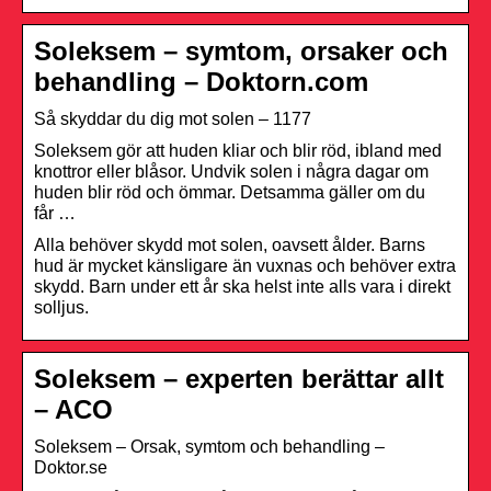
Soleksem – symtom, orsaker och
behandling – Doktorn.com
Så skyddar du dig mot solen – 1177
Soleksem gör att huden kliar och blir röd, ibland med
knottror eller blåsor. Undvik solen i några dagar om
huden blir röd och ömmar. Detsamma gäller om du
får …
Alla behöver skydd mot solen, oavsett ålder. Barns
hud är mycket känsligare än vuxnas och behöver extra
skydd. Barn under ett år ska helst inte alls vara i direkt
solljus.
Soleksem – experten berättar allt
– ACO
Soleksem – Orsak, symtom och behandling –
Doktor.se