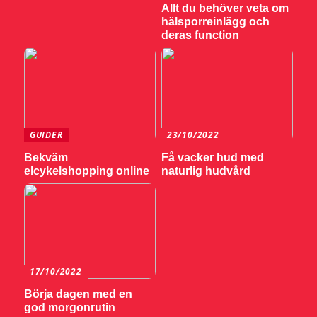
Allt du behöver veta om
hälsporreinlägg och
deras function
GUIDER
23/10/2022
Bekväm
Få vacker hud med
elcykelshopping online
naturlig hudvård
17/10/2022
Börja dagen med en
god morgonrutin