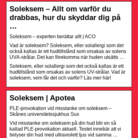
Soleksem – Allt om varför du
drabbas, hur du skyddar dig på
…
Soleksem – experten berättar allt | ACO
Vad är soleksem? Soleksem, eller solallergi som det
också kallas är ett hudtillstånd som orsakas av solens
UVA-strålar. Det kan förekomma när huden utsätts …
Soleksem, eller solallergi som det också kallas är ett
hudtillstånd som orsakas av solens UV-strålar. Vad är
soleksem, vem får det och varför? Läs mer här!
Soleksem | Apotea
PLE-provokation vid misstanke om soleksem –
Skånes universitetssjukhus Sus
Vid misstanke om soleksem på din hud blir en så
kallad PLE-provokation aktuell. Testet innebär att vi
belyser din hud med ultraviolett ljus vid samma …