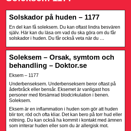
Solskador på huden – 1177
En del kan få soleksem. Du kan oftast lindra besvären
själv. Här kan du läsa om vad du ska göra om du får
solskador i huden. Du får också veta när du …
Soleksem – Orsak, symtom och
behandling – Doktor.se
Eksem – 1177
Underbenseksem. Underbenseksem beror oftast på
åderbråck eller bensår. Eksemet är vanligast hos
personer med försämrad blodcirkulation i benen.
Soleksem.
Eksem är en inflammation i huden som gör att huden
blir torr, röd och ofta kliar. Det kan bero på torr hud eller
nötning. Du kan också ha kommit i kontakt med ämnen
som irriterar huden eller som du är allergisk mot.