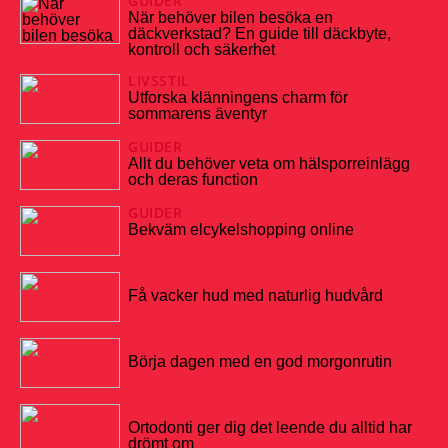
GUIDER
03/08/2026
När behöver bilen besöka en
däckverkstad? En guide till däckbyte,
kontroll och säkerhet
LIVSSTIL
05/03/2024
Utforska klänningens charm för
sommarens äventyr
GUIDER
27/12/2023
Allt du behöver veta om hälsporreinlägg
och deras function
GUIDER
02/06/2023
Bekväm elcykelshopping online
23/10/2022
Få vacker hud med naturlig hudvård
17/10/2022
Börja dagen med en god morgonrutin
13/10/2022
Ortodonti ger dig det leende du alltid har
drömt om