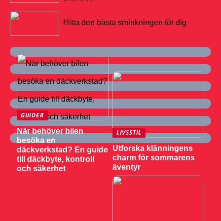
21/09/2022
Hitta den bästa sminkningen för dig
GUIDER
När behöver bilen
LIVSSTIL
besöka en
Utforska klänningens
däckverkstad? En guide
charm för sommarens
till däckbyte, kontroll
äventyr
och säkerhet