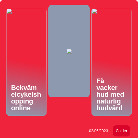
Få
Bekväm
vacker
elcykelsh
hud med
opping
naturlig
online
hudvård
02/06/2023
Guider