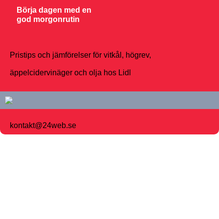
Börja dagen med en
god morgonrutin
Pristips och jämförelser för vitkål, högrev,
äppelcidervinäger och olja hos Lidl
kontakt@24web.se