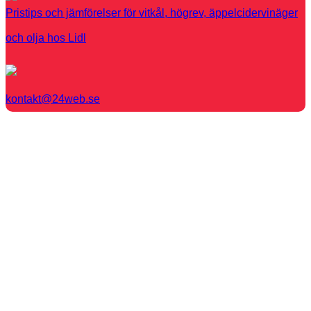
Pristips och jämförelser för vitkål, högrev, äppelcidervinäger
och olja hos Lidl
kontakt@24web.se