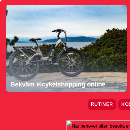
Bekväm elcykelshopping online
RUTINER
KO