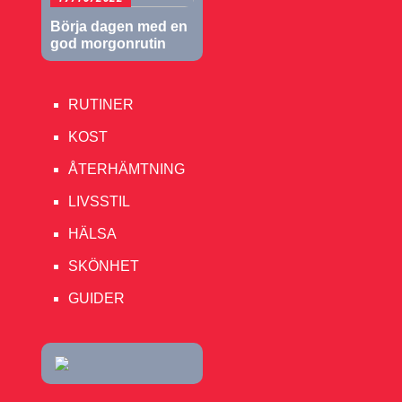
Börja dagen med en
god morgonrutin
RUTINER
KOST
ÅTERHÄMTNING
LIVSSTIL
HÄLSA
SKÖNHET
GUIDER