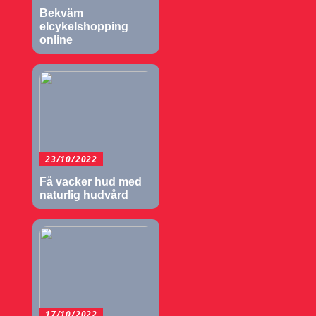
Bekväm
elcykelshopping
online
23/10/2022
Få vacker hud med
naturlig hudvård
17/10/2022