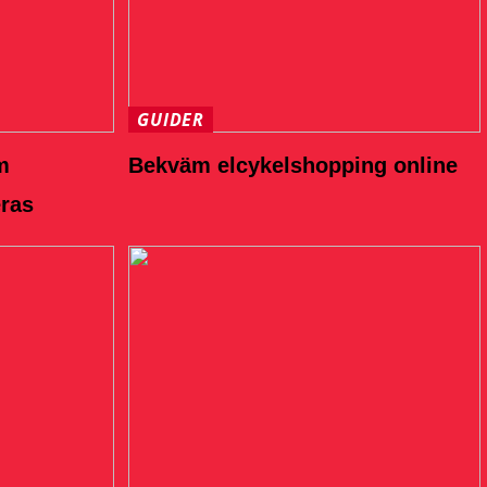
GUIDER
m
Bekväm elcykelshopping online
eras