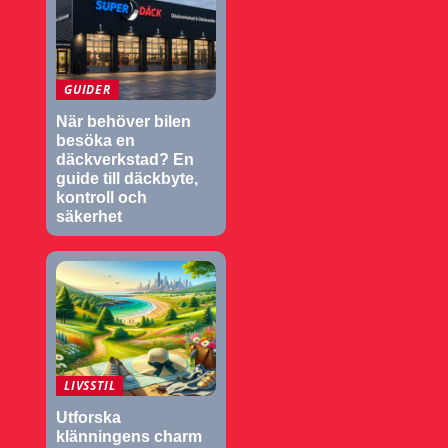
GUIDER
När behöver bilen
besöka en
däckverkstad? En
guide till däckbyte,
kontroll och
säkerhet
LIVSSTIL
Utforska
klänningens charm