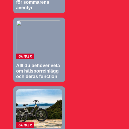
för sommarens
äventyr
GUIDER
Allt du behöver veta
om hälsporreinlägg
och deras function
GUIDER