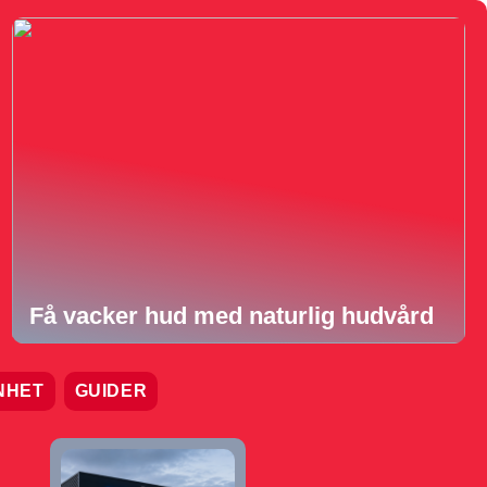
Få vacker hud med naturlig hudvård
NHET
GUIDER