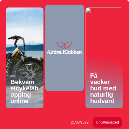
Få
Bekväm
vacker
elcykelsh
hud med
opping
naturlig
online
hudvård
21/02/2022
Uncategorized