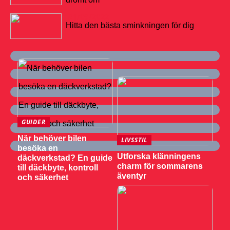
21/09/2022
Hitta den bästa sminkningen för dig
GUIDER
När behöver bilen
LIVSSTIL
besöka en
Utforska klänningens
däckverkstad? En guide
charm för sommarens
till däckbyte, kontroll
äventyr
och säkerhet