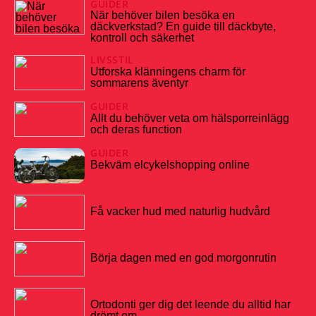
GUIDER
03/08/2026
När behöver bilen besöka en
däckverkstad? En guide till däckbyte,
kontroll och säkerhet
LIVSSTIL
05/03/2024
Utforska klänningens charm för
sommarens äventyr
GUIDER
27/12/2023
Allt du behöver veta om hälsporreinlägg
och deras function
GUIDER
02/06/2023
Bekväm elcykelshopping online
23/10/2022
Få vacker hud med naturlig hudvård
17/10/2022
Börja dagen med en god morgonrutin
13/10/2022
Ortodonti ger dig det leende du alltid har
drömt om