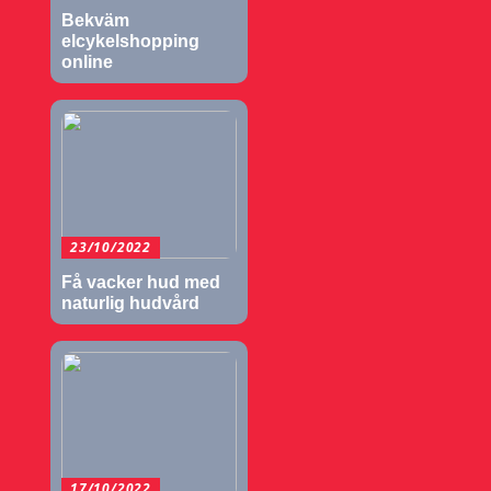
Bekväm
elcykelshopping
online
23/10/2022
Få vacker hud med
naturlig hudvård
17/10/2022