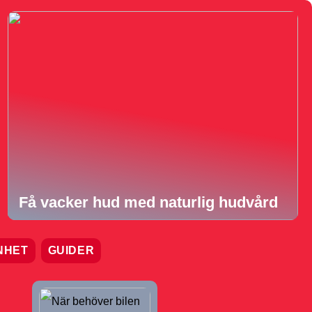
Få vacker hud med naturlig hudvård
NHET
GUIDER