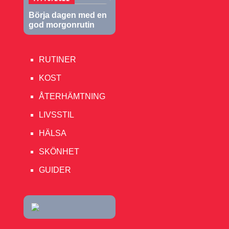
Börja dagen med en
god morgonrutin
RUTINER
KOST
ÅTERHÄMTNING
LIVSSTIL
HÄLSA
SKÖNHET
GUIDER