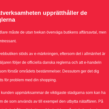
nätverksamheten upprätthåller de
glerna
lare måste de utan tvekan överväga butikens affärsavtal, men
intressant.
 webbutiken stöds av e-märkningen, eftersom det i allmänhet är
säljaren följer de officiella danska reglerna och att e-handeln
 som förstår områdets bestämmelser. Dessutom ger det dig
ätts för problem med din shopping.
 att kunden uppmärksammar de viktigaste stadgarna som kan ha
m de som används av till exempel den utbytta nätaffären. På