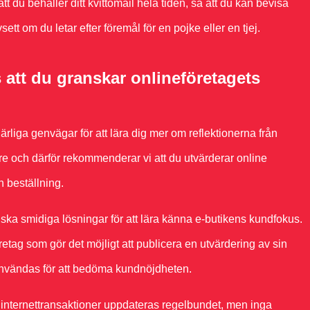
 att du behåller ditt kvittomail hela tiden, så att du kan bevisa
ett om du letar efter föremål för en pojke eller en tjej.
att du granskar onlineföretagets
t ärliga genvägar för att lära dig mer om reflektionerna från
och därför rekommenderar vi att du utvärderar online
n beställning.
ska smidiga lösningar för att lära känna e-butikens kundfokus.
företag som gör det möjligt att publicera en utvärdering av sin
nvändas för att bedöma kundnöjdheten.
h internettransaktioner uppdateras regelbundet, men inga