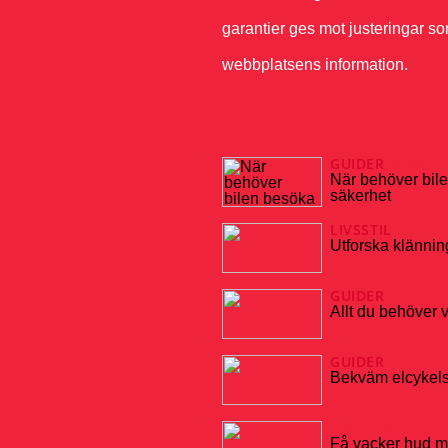
garantier ges mot justeringar s
webbplatsens information.
GUIDER
03/08/2
När behöver bile
säkerhet
LIVSSTIL
05/03/
Utforska klänni
GUIDER
27/12/2
Allt du behöver 
GUIDER
02/06/2
Bekväm elcykels
23/10/2022
Få vacker hud m