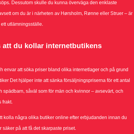
a köps. Dessutom skulle du kunna överväga den enklaste
vsett om du är i närheten av Hørsholm, Rønne eller Struer – är
l ett utlämningsställe.
tt du kollar internetbutikens
ch envar att söka priser bland olika internetlager och på grund
er Det hjälper inte att sänka försäljningspriserna för ett antal
ch spädbarn, såväl som för män och kvinnor – avsevärt, och
 frakt.
t kolla några olika butiker online efter erbjudanden innan du
r säker på att få det skarpaste priset.