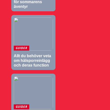
för sommarens
äventyr
GUIDER
Allt du behöver veta
om hälsporreinlägg
och deras function
GUIDER