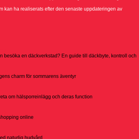
om kan ha realiserats efter den senaste uppdateringen av
026
n besöka en däckverkstad? En guide till däckbyte, kontroll och
2024
ngens charm för sommarens äventyr
023
veta om hälsporreinlägg och deras function
023
hopping online
ed naturlig hudvård