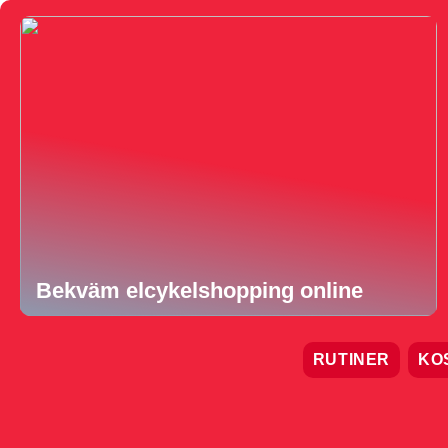
Bekväm elcykelshopping online
RUTINER
KO