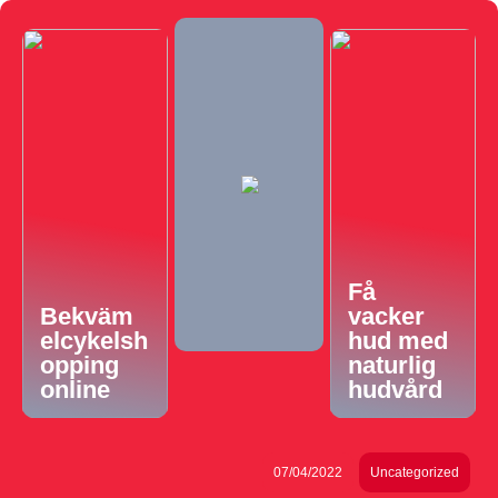
Få
Bekväm
vacker
elcykelsh
hud med
opping
naturlig
online
hudvård
07/04/2022
Uncategorized