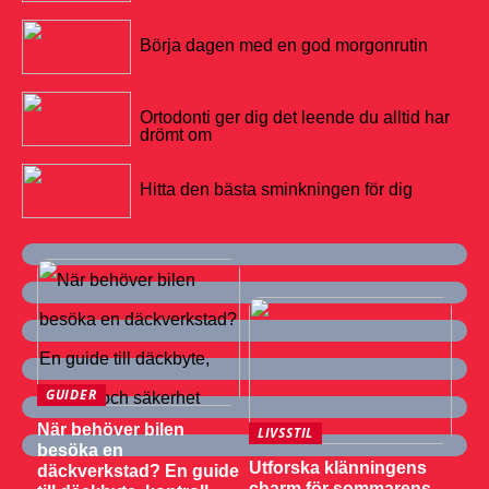
17/10/2022
Börja dagen med en god morgonrutin
13/10/2022
Ortodonti ger dig det leende du alltid har
drömt om
21/09/2022
Hitta den bästa sminkningen för dig
GUIDER
När behöver bilen
LIVSSTIL
besöka en
Utforska klänningens
däckverkstad? En guide
charm för sommarens