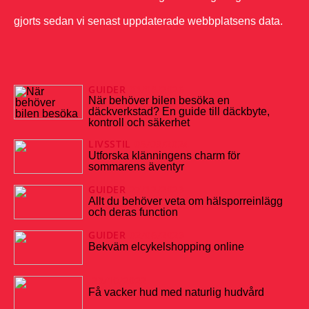
gjorts sedan vi senast uppdaterade webbplatsens data.
GUIDER
03/08/2026
När behöver bilen besöka en
däckverkstad? En guide till däckbyte,
kontroll och säkerhet
LIVSSTIL
05/03/2024
Utforska klänningens charm för
sommarens äventyr
GUIDER
27/12/2023
Allt du behöver veta om hälsporreinlägg
och deras function
GUIDER
02/06/2023
Bekväm elcykelshopping online
23/10/2022
Få vacker hud med naturlig hudvård